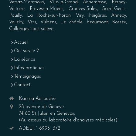
Vétraz-Monthoux, Ville-la-Grand, Annemasse, Ferney-
Voltaire, Prévessin-Moëns, Cranves-Sales, Saint-Genis-
Pouilly, La Roche-sur-Foron, Viry, Feigères, Annecy,
Valleiry, Vers, Vulbens, Le châble, beaumont, Bossey,
Collonges-sous-salève.
Accueil
Qui suis-je ?
La séance
Infos pratiques
Témoignages
Contact
Karima Aallouche
28 avenue de Genève
74160
St Julien en Genevois
(Au dessus du laboratoire d'analyses médicales)
ADELI: ° 6993 1372